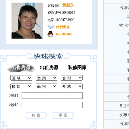
黄碧珠
客服顾问:
房源
资质证号:SR00014
电话:18924783900
物业
给我留言
619788484
出售房源
出租房源
装修图库
地址1 :
地址2 :
备注
发布
房源