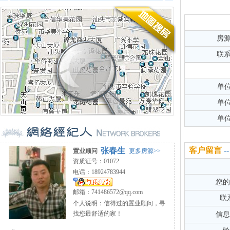
房
联
单
单
单
客户留言
张春生
置业顾问
更多房源>>
资质证号：01072
电话：18924783944
您的
邮箱：
741486572@qq.com
联
个人说明：信得过的置业顾问，寻
找您最舒适的家！
信息