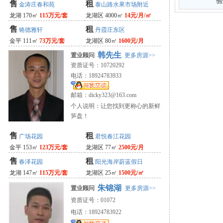
验
售
租
金涛庄春和苑
泰山路水果市场附近
龙湖 170㎡
115万元/套
龙湖区 4000㎡
14元/月/㎡
售
租
铬德雅轩
丹霞庄东区
金平 111㎡
73万元/套
龙湖区 80㎡
1600元/月
韩先生
置业顾问
更多房源>>
资质证号：10720292
电话：18924783933
邮箱：
dicky323@163.com
个人说明：让您找到更称心的新鲜
笋盘！
售
租
广场花园
君悦春江花园
金平 153㎡
123万元/套
龙湖区 77㎡
2500元/月
售
租
春泽花园
阳光海岸蔚蓝假日
龙湖 147㎡
115万元/套
龙湖区 25㎡
1500元/㎡
朱锦湖
置业顾问
更多房源>>
资质证号：01072
电话：18924783922