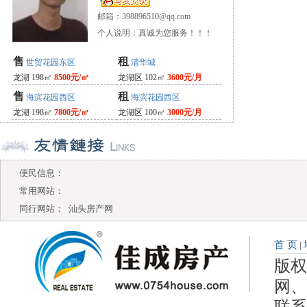
邮箱：
398896510@qq.com
个人说明：真诚为您服务！！！
售
租
世贸花园东区
清华城
龙湖 198㎡
8500元/㎡
龙湖区 102㎡
3600元/月
售
租
海滨花园西区
海滨花园西区
龙湖 198㎡
7800元/㎡
龙湖区 100㎡
3000元/月
便民信息：
常用网站：
同行网站：
汕头房产网
首 页
|
版权
网、