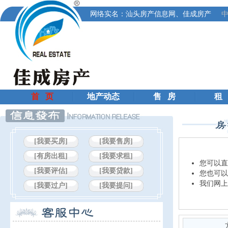
网络实名：汕头房产信息网、佳成房产
中
首 页
地产动态
售 房
租
[我要买房]
[我要售房]
[有房出租]
[我要求租]
您可以直
[我要评估]
[我要贷款]
您也可以
我们网上
[我要过户]
[我要提问]