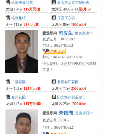
售
租
金涛庄春和苑
泰山路水果市场附近
龙湖 170㎡
115万元/套
龙湖区 4000㎡
14元/月/㎡
售
租
铬德雅轩
丹霞庄东区
金平 111㎡
73万元/套
龙湖区 80㎡
1600元/月
韩先生
置业顾问
更多房源>>
资质证号：10720292
电话：18924783933
邮箱：
dicky323@163.com
个人说明：让您找到更称心的新鲜
笋盘！
售
租
广场花园
君悦春江花园
金平 153㎡
123万元/套
龙湖区 77㎡
2500元/月
售
租
春泽花园
阳光海岸蔚蓝假日
龙湖 147㎡
115万元/套
龙湖区 25㎡
1500元/㎡
朱锦湖
置业顾问
更多房源>>
资质证号：01072
电话：18924783922