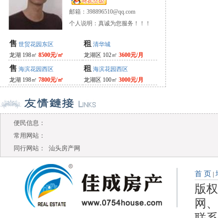
邮箱：
398896510@qq.com
个人说明：真诚为您服务！！！
售
租
世贸花园东区
清华城
龙湖 198㎡
8500元/㎡
龙湖区 102㎡
3600元/月
售
租
海滨花园西区
海滨花园西区
龙湖 198㎡
7800元/㎡
龙湖区 100㎡
3000元/月
便民信息：
常用网站：
同行网站：
汕头房产网
首 页
|
版权
网、