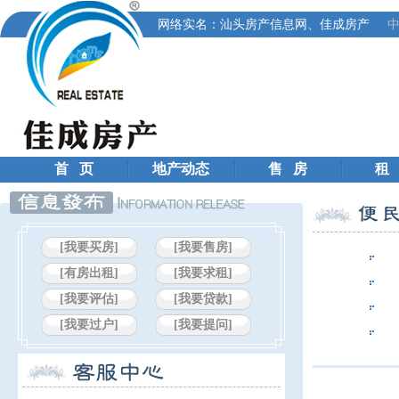
网络实名：汕头房产信息网、佳成房产
中
首 页
地产动态
售 房
租
[我要买房]
[我要售房]
[有房出租]
[我要求租]
[我要评估]
[我要贷款]
[我要过户]
[我要提问]