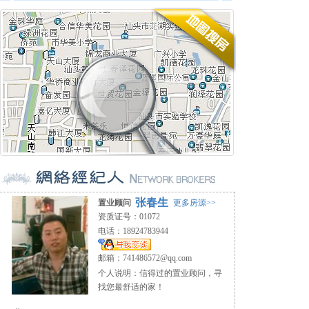
张春生
置业顾问
更多房源>>
资质证号：01072
电话：18924783944
邮箱：
741486572@qq.com
个人说明：信得过的置业顾问，寻
找您最舒适的家！