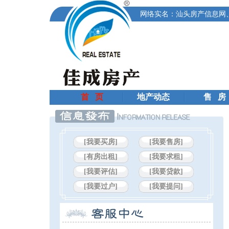
网络实名：汕头房产信息网
首 页
地产动态
售 房
[我要买房]
[我要售房]
[有房出租]
[我要求租]
[我要评估]
[我要贷款]
[我要过户]
[我要提问]