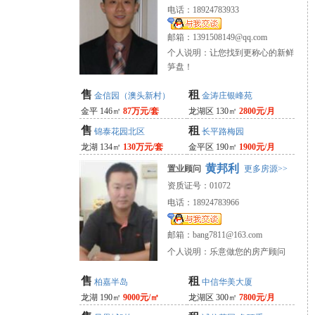
电话：18924783933
邮箱：
1391508149@qq.com
个人说明：让您找到更称心的新鲜
笋盘！
售
租
金信园（澳头新村）
金涛庄银峰苑
金平 146㎡
87万元/套
龙湖区 130㎡
2800元/月
售
租
锦泰花园北区
长平路梅园
龙湖 134㎡
130万元/套
金平区 190㎡
1900元/月
黄邦利
置业顾问
更多房源>>
资质证号：01072
电话：18924783966
邮箱：
bang7811@163.com
个人说明：乐意做您的房产顾问
售
租
柏嘉半岛
中信华美大厦
龙湖 190㎡
9000元/㎡
龙湖区 300㎡
7800元/月