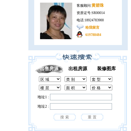
黄碧珠
客服顾问:
资质证号:SR00014
电话:18924783900
给我留言
619788484
出售房源
出租房源
装修图库
地址1 :
地址2 :