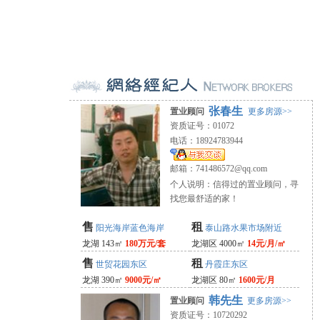
张春生
置业顾问
更多房源>>
资质证号：01072
电话：18924783944
邮箱：
741486572@qq.com
个人说明：信得过的置业顾问，寻
找您最舒适的家！
售
租
阳光海岸蓝色海岸
泰山路水果市场附近
龙湖 143㎡
180万元/套
龙湖区 4000㎡
14元/月/㎡
售
租
世贸花园东区
丹霞庄东区
龙湖 390㎡
9000元/㎡
龙湖区 80㎡
1600元/月
韩先生
置业顾问
更多房源>>
资质证号：10720292